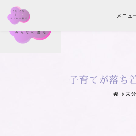
メニュ
メニュ
子育てが落ち
未